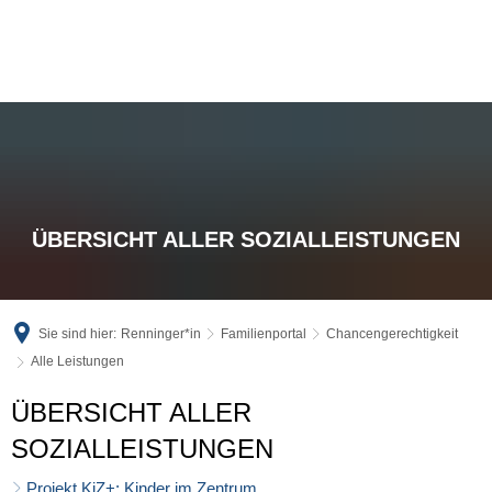
ÜBERSICHT ALLER SOZIALLEISTUNGEN
Sie sind hier:
Renninger*in
Familienportal
Chancengerechtigkeit
Alle Leistungen
Alle
ÜBERSICHT ALLER
Leistungen
SOZIALLEISTUNGEN
Projekt KiZ+: Kinder im Zentrum