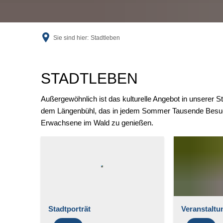
Sie sind hier:
Stadtleben
Stadtleben
STADTLEBEN
Außergewöhnlich ist das kulturelle Angebot in unserer St
dem Längenbühl, das in jedem Sommer Tausende Besuche
Erwachsene im Wald zu genießen.
Stadtporträt
Veranstaltu