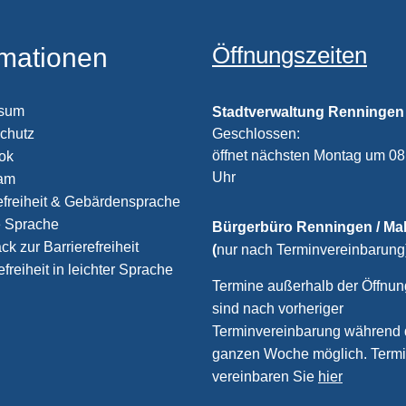
Öffnungszeiten
rmationen
ssum
Stadtverwaltung Renningen
chutz
Klicken, um weitere Öffnungs
Geschlossen:
öffnet nächsten Montag um 08
ook
Uhr
ram
efreiheit & Gebärdensprache
e Sprache
Bürgerbüro Renningen / M
k zur Barrierefreiheit
(
nur nach Terminvereinbarung
efreiheit in leichter Sprache
Termine außerhalb der Öffnun
sind nach vorheriger
Terminvereinbarung während 
ganzen Woche möglich. Term
vereinbaren Sie
hier