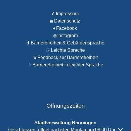
Impressum
Datenschutz
Facebook
Instagram
Barrierefreiheit & Gebärdensprache
Leichte Sprache
Feedback zur Barrierefreiheit
Barrierefreiheit in leichter Sprache
Öffnungszeiten
Stadtverwaltung Renningen
Klicken, um weitere Öffnungs- oder Schließzeiten auszubl
Geschlossen:
öffnet nächsten Montag um 08:00 Uhr