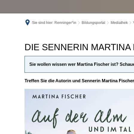
Sie sind hier:
Renninger*in
Bildungsportal
Mediathek
Ein
DIE SENNERIN MARTINA
Abend
Sie wollen wissen wer Martina Fischer ist? Schau
mit
Treffen Sie die Autorin und Sennerin Martina Fische
Sennerin
Martina
Fischer