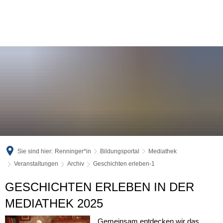
Sie sind hier:
Renninger*in
Bildungsportal
Mediathek
Veranstaltungen
Archiv
Geschichten erleben-1
Geschichten
GESCHICHTEN ERLEBEN IN DER
erleben-
MEDIATHEK 2025
1
Gemeinsam entdecken wir das