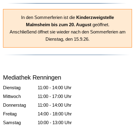
In den Sommerferien ist die
Kinderzweigstelle
Malmsheim bis zum 20. August
geöffnet.
Anschließend öffnet sie wieder nach den Sommerferien am
Dienstag, den 15.9.26.
Mediathek Renningen
Dienstag
11:00
-
14:00
Uhr
Von 11:00 bis 14:00 Uhr
Mittwoch
11:00
-
17:00
Uhr
Von 11:00 bis 17:00 Uhr
Donnerstag
11:00
-
14:00
Uhr
Von 11:00 bis 14:00 Uhr
Freitag
14:00
-
18:00
Uhr
Von 14:00 bis 18:00 Uhr
Samstag
10:00
-
13:00
Uhr
Von 10:00 bis 13:00 Uhr