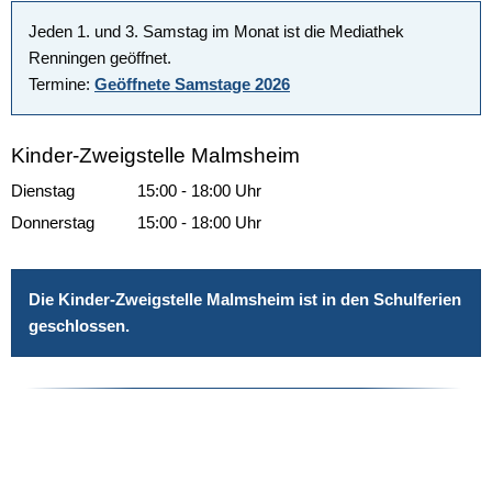
Jeden 1. und 3. Samstag im Monat ist die Mediathek
Renningen geöffnet.
Termine:
Geöffnete Samstage 2026
Kinder-Zweigstelle Malmsheim
Dienstag
15:00
-
18:00
Uhr
Von 15:00 bis 18:00 Uhr
Donnerstag
15:00
-
18:00
Uhr
Von 15:00 bis 18:00 Uhr
Die Kinder-Zweigstelle Malmsheim ist in den Schulferien
geschlossen.