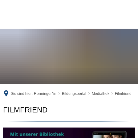
Sie sind hier:
Renninger*in
Bildungsportal
Mediathek
Filmfriend
Filmfriend
FILMFRIEND