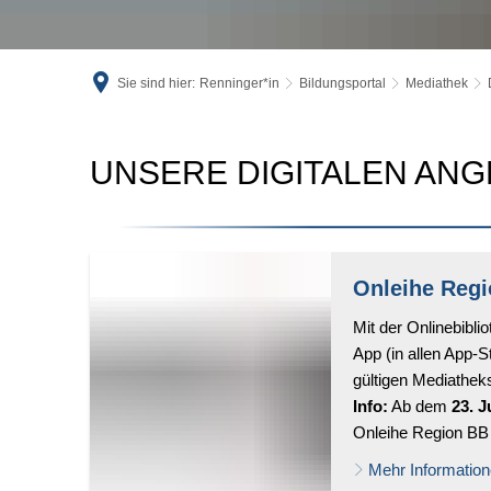
Sie sind hier:
Renninger*in
Bildungsportal
Mediathek
Medienkatalog
UNSERE DIGITALEN AN
und
Leserkonto
Onleihe Reg
Mit der Onlinebibli
App (in allen App-S
gültigen Mediathek
Info:
Ab dem
23. J
Onleihe Region BB
Mehr Informatio