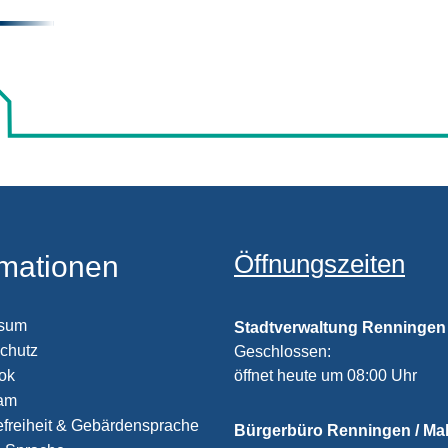
Öffnungszeiten
rmationen
ssum
Stadtverwaltung Renningen
chutz
Klicken, um weitere Öffnungs
Geschlossen:
öffnet heute um 08:00 Uhr
ook
ram
efreiheit & Gebärdensprache
Bürgerbüro Renningen / M