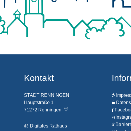
Kontakt
Info
STADT RENNINGEN
Impre
Hauptstraße 1
Datens
71272
Renningen
Faceb
Instag
Barrier
@ Digitales Rathaus