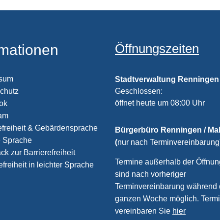
Öffnungszeiten
rmationen
ssum
Stadtverwaltung Renningen
chutz
Klicken, um weitere Öffnungs
Geschlossen:
öffnet heute um 08:00 Uhr
ook
ram
efreiheit & Gebärdensprache
Bürgerbüro Renningen / M
e Sprache
(
nur nach Terminvereinbarung
k zur Barrierefreiheit
Termine außerhalb der Öffnun
efreiheit in leichter Sprache
sind nach vorheriger
Terminvereinbarung während 
ganzen Woche möglich. Term
vereinbaren Sie
hier