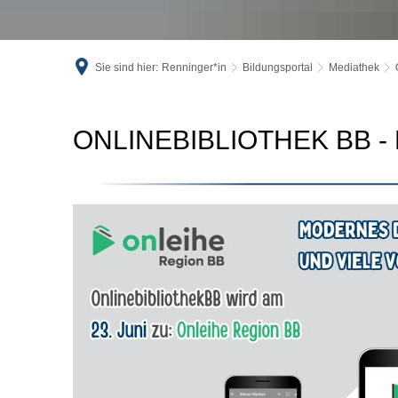
Sie sind hier:
Renninger*in
Bildungsportal
Mediathek
Onlinebibliothek
ONLINEBIBLIOTHEK BB -
Böblingen