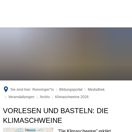
Sie sind hier:
Renninger*in
Bildungsportal
Mediathek
Veranstaltungen
Archiv
Klimaschweine 2026
Klimaschweine
VORLESEN UND BASTELN: DIE
2026
KLIMASCHWEINE
"Die Klimaschweine" erklärt