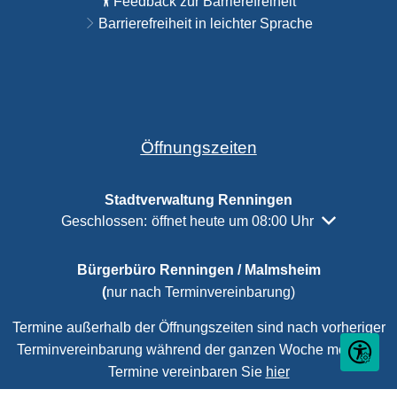
Feedback zur Barrierefreiheit
Barrierefreiheit in leichter Sprache
Öffnungszeiten
Stadtverwaltung Renningen
Klicken, um weitere Öffnungs- oder Schließzeiten a
Geschlossen:
öffnet heute um 08:00 Uhr
Bürgerbüro Renningen / Malmsheim
(
nur nach Terminvereinbarung)
Termine außerhalb der Öffnungszeiten sind nach vorheriger
Terminvereinbarung während der ganzen Woche möglich.
Seite ein
Termine vereinbaren Sie
hier