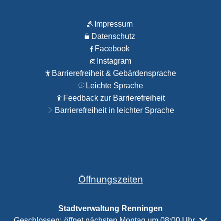
Impressum
Datenschutz
Facebook
Instagram
Barrierefreiheit & Gebärdensprache
Leichte Sprache
Feedback zur Barrierefreiheit
Barrierefreiheit in leichter Sprache
Öffnungszeiten
Stadtverwaltung Renningen
Klicken, um weitere Öffnungs- oder Schließzeiten auszubl
Geschlossen:
öffnet nächsten Montag um 08:00 Uhr