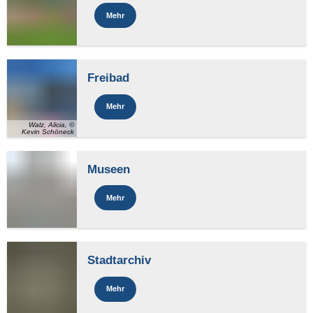
Mehr
Freibad
Mehr
Walz, Alicia, ©
Kevin Schöneck
Museen
Mehr
Stadtarchiv
Mehr